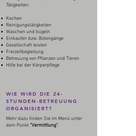
Tätigkeiten:
Kochen
Reinigungstätigkeiten
Waschen und bügeln
Einkaufen bzw. Botengänge
Gesellschaft leisten
Freizeitbegleitung
Betreuung von Pflanzen und Tieren
Hilfe bei der Körperpflege
WIE WIRD DIE 24-
STUNDEN-BETREUUNG
ORGANISIERT?
Mehr dazu finden Sie im Menü unter
dem Punkt
"Vermittlung"
.