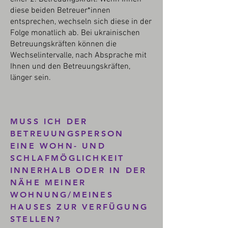
diese beiden Betreuer*innen
entsprechen, wechseln sich diese in der
Folge monatlich ab. Bei ukrainischen
Betreuungskräften können die
Wechselintervalle, nach Absprache mit
Ihnen und den Betreuungskräften,
länger sein.
MUSS ICH DER
BETREUUNGSPERSON
EINE WOHN- UND
SCHLAFMÖGLICHKEIT
INNERHALB ODER IN DER
NÄHE MEINER
WOHNUNG/MEINES
HAUSES ZUR VERFÜGUNG
STELLEN?