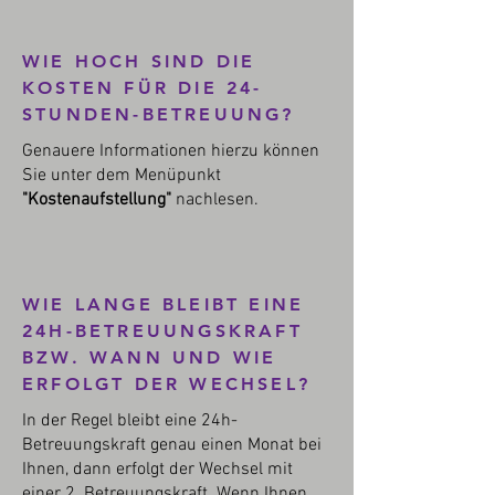
WIE HOCH SIND DIE
KOSTEN FÜR DIE 24-
STUNDEN-BETREUUNG?
Genauere Informationen hierzu können
Sie unter dem Menüpunkt
"Kostenaufstellung"
nachlesen.
WIE LANGE BLEIBT EINE
24H-BETREUUNGSKRAFT
BZW. WANN UND WIE
ERFOLGT DER WECHSEL?
In der Regel bleibt eine 24h-
Betreuungskraft genau einen Monat bei
Ihnen, dann erfolgt der Wechsel mit
einer 2. Betreuungskraft. Wenn Ihnen