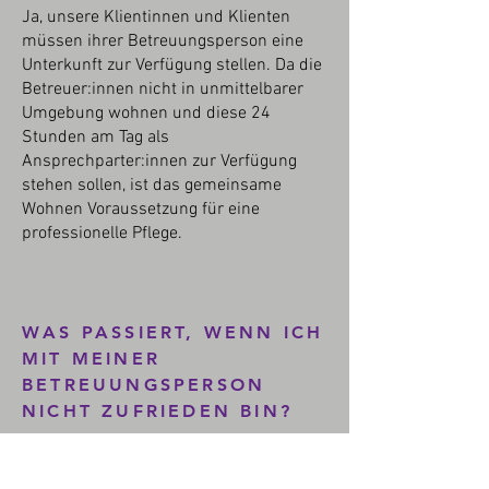
Ja, unsere Klientinnen und Klienten
müssen ihrer Betreuungsperson eine
Unterkunft zur Verfügung stellen. Da die
Betreuer:innen nicht in unmittelbarer
Umgebung wohnen und diese 24
Stunden am Tag als
Ansprechparter:innen zur Verfügung
stehen sollen, ist das gemeinsame
Wohnen Voraussetzung für eine
professionelle Pflege.
WAS PASSIERT, WENN ICH
MIT MEINER
BETREUUNGSPERSON
NICHT ZUFRIEDEN BIN?
Wir versuchen Sie bzw. Ihre*n
Angehörige*n bereits im Vorfeld