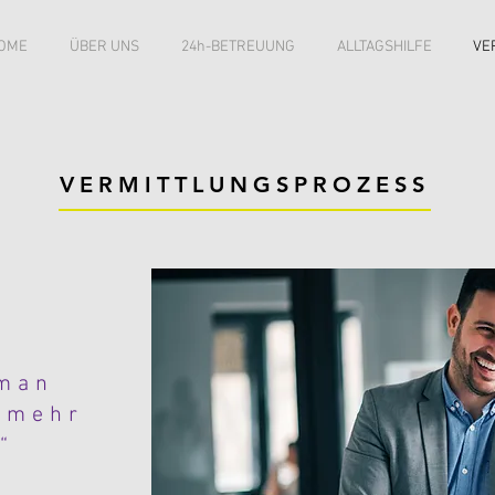
OME
ÜBER UNS
24h-BETREUUNG
ALLTAGSHILFE
VE
VERMITTLUNGSPROZESS
 man
 mehr
.“