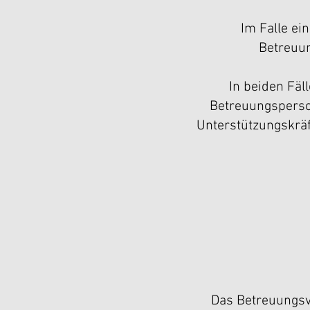
Im Falle ei
Betreuun
In beiden Fäl
Betreuungsperso
Unterstützungskrä
Das Betreuungsve